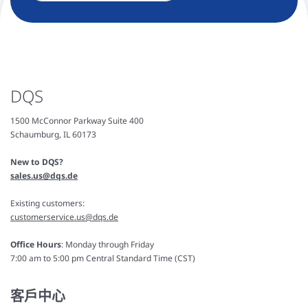
DQS
1500 McConnor Parkway Suite 400
Schaumburg, IL 60173
New to DQS?
sales.us@dqs.de
Existing customers:
customerservice.us@dqs.de
Office Hours
: Monday through Friday
7:00 am to 5:00 pm Central Standard Time (CST)
客戶中心