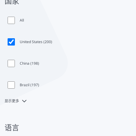
国家
headline
All
United States (200)
China (198)
Brazil (197)
显示更多
语言