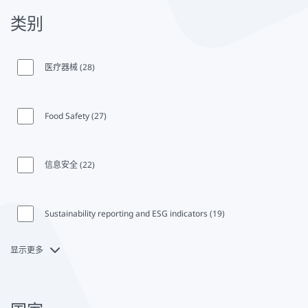
类别
headline
医疗器械 (28)
Food Safety (27)
信息安全 (22)
Sustainability reporting and ESG indicators (19)
显示更多