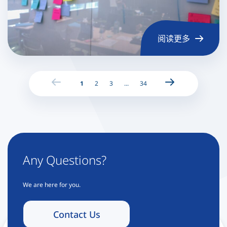
阅读更多
Previous page
Next page
1
2
3
...
34
Any Questions?
We are here for you.
Contact Us