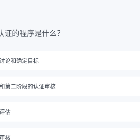
C认证的程序是什么？
讨论和确定目标
，您与我们讨论您的公司、您的管理系统以及SCC/SCP认证的
、适合您个人需求的报价。
和第二阶段的认证审核
审计从系统分析（审计阶段1）开始，对您的文件、目标、管理
我们确定你的管理系统是否已经充分发展并准备好进行认证。在下
评估
用SCC/SCP对所有管理过程的有效性进行评估。审核结果将在
审核结束后，由DQS的独立认证委员会对结果进行评估。您会
求都得到满足，您将收到SCC/SCP证书。
审核