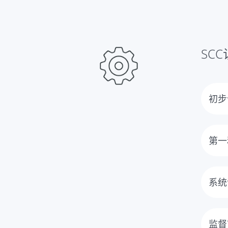
SC
初步
首先
明的
第一
认证
中，
系统
员使
认证
划。
准要
监督