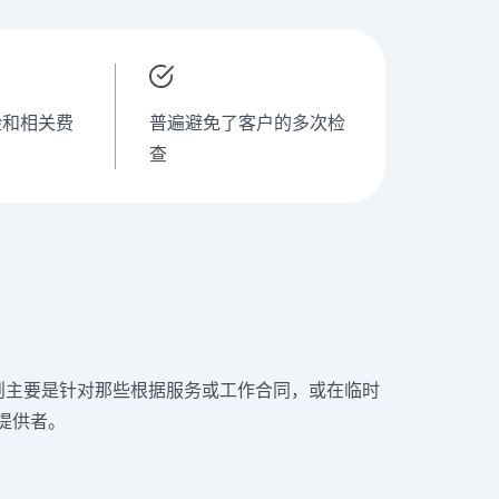
险和相关费
普遍避免了客户的多次检
查
规则主要是针对那些根据服务或工作合同，或在临时
提供者。
护方面。核心要素是SCC检查表/SCP检查表，其