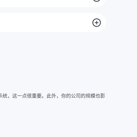
我们每年都会进行监督审核。这为贵公司管理体系
以确保持续符合标准要求。符合标准后，将颁发新
系统，这一点很重要。此外，你的公司的规模也影
因素。由于这些原因，根据SCC/SCP进行认
价。