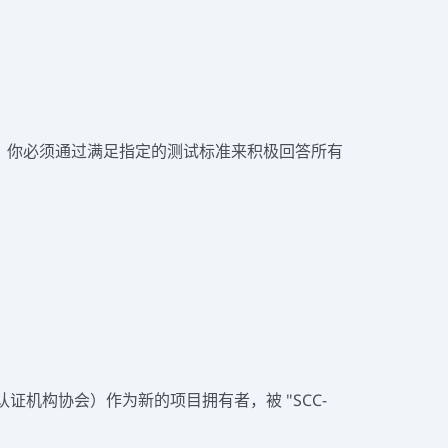
书，你必须通过满足指定的测试标准来积极回答所有
CP法规的所有变体提供预审和认证。我们的审核员具
。
认可的认证机构协会）作为新的项目拥有者，被 "SCC-