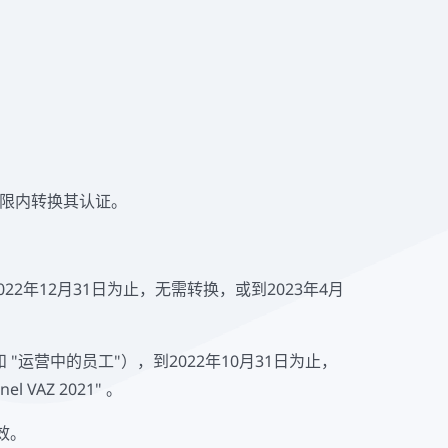
员")也被VAZ e.V.采用，并被新项目 "SHE-
GmbH）已经确认了两个项目的可认证性。因此，DAkkS现在
术语。
期限内转换其认证。
，到2022年12月31日为止，无需转换，或到2023年4月
和 "运营中的员工"），到2022年10月31日为止，
 VAZ 2021" 。
失效。