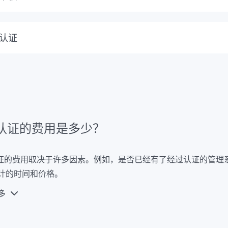
确保贵公司在认证审核后继续满足所有重要的SCC/SCP标准，
续改进提供了有力的支持。
认证
C/SCP证书的有效期最长为三年。重新认证在到期前适时进行，
书。
C认证的费用是多少？
认证的费用取决于许多因素。例如，是否已经有了经过认证的管理
计的时间和价格。
多
数，以及车间、项目、建筑工地或露天场所的数量是需要考虑的其他
用不能一次性给出。我们将很高兴为您的组织提供一个单独的报