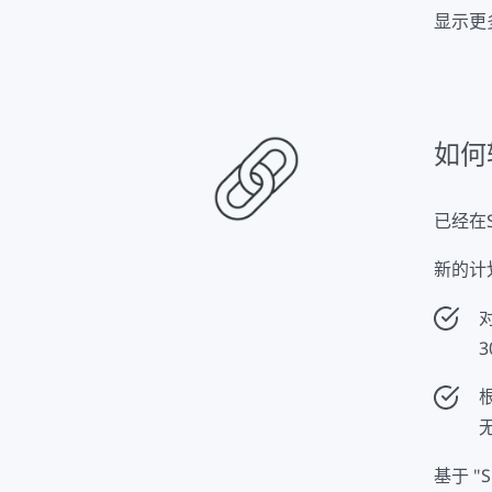
显示更
根据 "
Perso
德国认证
在新的
如何转
* S
已经在
新的计
对
3
无
基于 "