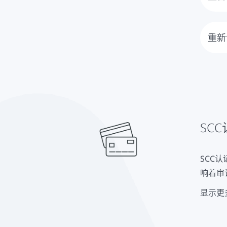
为了
的持
重新
SC
的证
SC
SCC
响着审
显示更
员工人
证的费