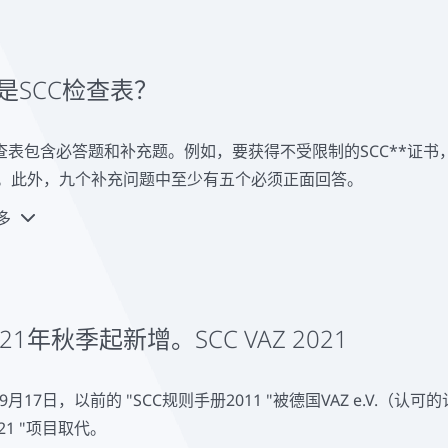
具体的审计检查标准。
证书。
是SCC检查表？
CC*证书--限制性认证
SCC**证书--不受限制的认证
检查表包含必答题和补充题。例如，要获得不受限制的SCC**证
SCCP证书--石油化工认证
。此外，九个补充问题中至少有五个必须正面回答。
多
SCP证书--人员服务提供者的认证
服务提供者的评估是基于修改后的SCP检查表。我们为SCC/S
的实践经验，并且由于他们具有多种资质，也可以进行综合认证
21年秋季起新增。SCC VAZ 2021
年9月17日，以前的 "SCC规则手册2011 "被德国VAZ e.V.（
021 "项目取代。