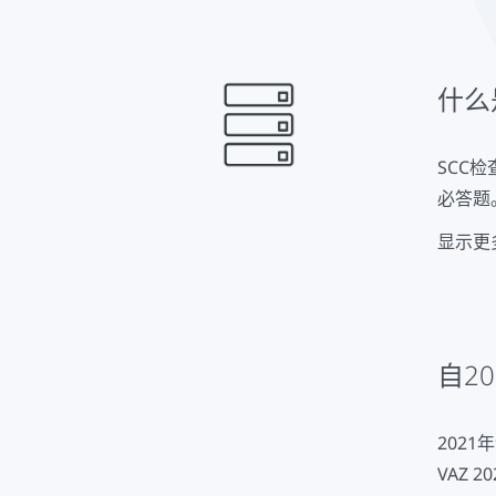
中包含
可能的
什么
S
SCC
必答题
显示更
对人事
有丰富
自20
2021
VAZ 2