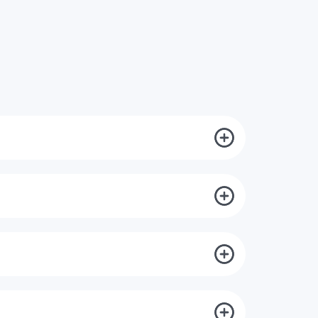
目标。在此基础上，您将迅速收到一份详细的、透
评审和内部审计的结果进行评估。在这个过程
一步（体系审核阶段2），您的现场DQS审核
最后一次会议上提出。如有必要，将商定行动计
收到一份记录审核结果的审核报告。如果所有标