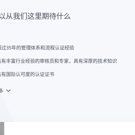
以从我们这里期待什么
超过35年的管理体系和流程认证经验
具有丰富行业经验的审核员和专家，具有深厚的技术知识
具有国际认可度的认证证书
多
我们的专家对贵公司有增值的洞察力
我们的专家在区域、国内和国际上提供个人的、顺利的支持
灵活的合同条款和无隐性费用的个性化报价