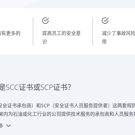
面有更多的
提高员工的安全意
减少了事故风
识
用
是SCC证书或SCP证书？
（安全证书承包商）和SCP（安全证书人员服务提供者）这两套
架内为石油或化工行业的公司提供技术服务的承包商和人员服务
多
条例的两个变体都规定了职业安全的要求，并考虑到了健康和环境保