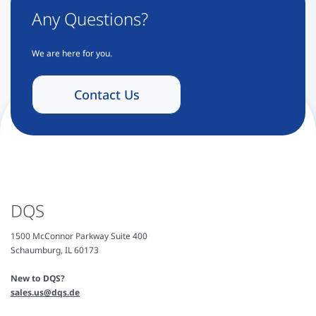
Any Questions?
We are here for you.
Contact Us
DQS
1500 McConnor Parkway Suite 400
Schaumburg, IL 60173
New to DQS?
sales.us@dqs.de