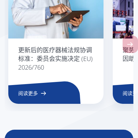
Next
更新后的医疗器械法规协调
聚势 
标准：委员会实施决定 (EU)
因助
2026/760
阅读更多
阅读更