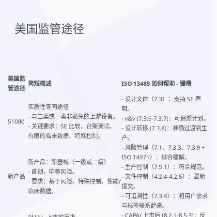
美国监管途径
美国监
简短概述
ISO 13485 如何帮助 - 键槽
管途径
- 设计文件（7.3）：支持 SE 声
实质性等同途径
明。
- 与二类或一类非豁免的上游设备。
- v&v (7.3.6-7.3.7)：可追溯计划。
510(k)
- 关键要求：SE 比较、台架测试、
- 设计转移 (7.3.8)：准确过渡到生
有限的临床数据、特殊控制。
产。
- 风险管理（7.1、7.3.3、7.3.9 +
ISO 14971）：综合缓解。
新产品：新器械（一级或二级）
- 生产控制（7.5.1）：符合规范。
- 首创，中等风险。
新产品
- 文件控制（4.2.4-4.2.5）：最新
- 要求：基于风险、特殊控制、性能/
提交。
临床数据。
- 可追溯性（7.3.4）：将用户需求
与标签联系起来。
- CAPA/ 上市后 (8.2.1-8.5.3)：反