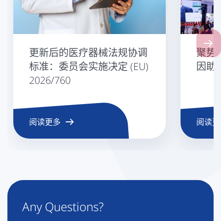
Next
更新后的医疗器械法规协调
聚势 
标准：委员会实施决定 (EU)
因助
2026/760
阅读更多
阅读更
Any Questions?