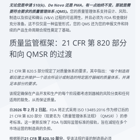
无论您是申请 510(k)、De Novo 还是 PMA，有一点始终不变，那就是需
要符合要求的质量管理体系 (QMS)。
您的质量管理体系支持设计、风险、
制造以及验证和确认 (V&V) 过程的可追溯性，并且必须为 FDA 检查做好
充分准备。这不仅仅是一种监管形式，您的 QMS 还为您的申报文件和持
续的产品生命周期合规性奠定了基础。
质量监管框架：21 CFR 第 820 部分
和向 QMSR 的过渡
21 CFR 第 820.5 部分规定了对质量体系的要求，其中指出：
"每个制造商
都应建立并维护一个适合所设计或制造的特定医疗器械的质量体系，并满
足本部分的要求。
该规定确保在产品开发和生产的每个阶段都考虑到器械的风险分类和任何
适用的豁免，从而保证质量。
自
2026 年 2 月 2 日起
，FDA 将正式采用 ISO 13485:2016 作为修订后的
21 CFR 第 820 部分（现更名为《质量管理体系法规》（QMSR））的参
考标准。这一更新反映了 FDA 与国际监管标准的接轨，旨在减轻在多个
市场运营的制造商的负担。
根据新的
21 CFR 第 820.10 部分
，受该法规约束的制造商必须