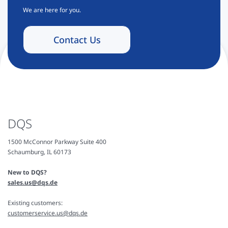
We are here for you.
Contact Us
DQS
1500 McConnor Parkway Suite 400
Schaumburg, IL 60173
New to DQS?
sales.us@dqs.de
Existing customers:
customerservice.us@dqs.de