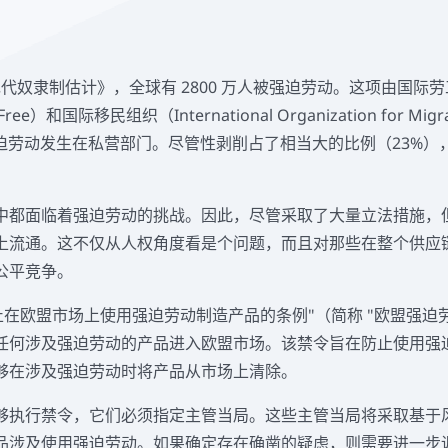
现代奴隶制估计》，全球有 2800 万人被强迫劳动。这项由国际劳
ree）和国际移民组织（International Organization for M
强迫劳动发生在私营部门。尽管性剥削占了相当大的比例（23%）
。
中都面临着强迫劳动的挑战。因此，尽管采取了大量立法措施，
上流通。这不仅从人权角度看是个问题，而且对那些在整个供应
公平竞争。
止在欧盟市场上使用强迫劳动制造产品的条例"（简称 "欧盟强迫
任何涉及强迫劳动的产品进入欧盟市场。该禁令旨在防止使用强
够在涉及强迫劳动时将产品从市场上清除。
够执行禁令，它们必须指定主管当局。这些主管当局将采取基于
品涉及使用强迫劳动。如果确定存在确凿的疑虑，则需要进一步