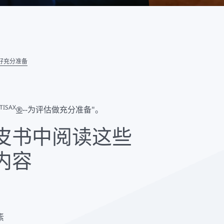
做好充分准备
TISAX
®
--为评估做充分准备"。
皮书中阅读这些
内容
素