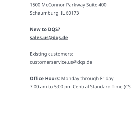
1500 McConnor Parkway Suite 400
Schaumburg, IL 60173
New to DQS?
sales.us@dqs.de
Existing customers:
customerservice.us@dqs.de
Office Hours
: Monday through Friday
7:00 am to 5:00 pm Central Standard Time (CS