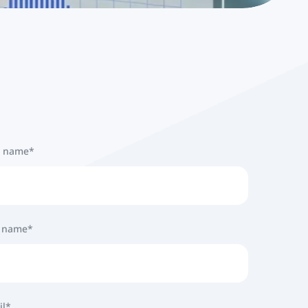
t name
*
t name
*
il
*