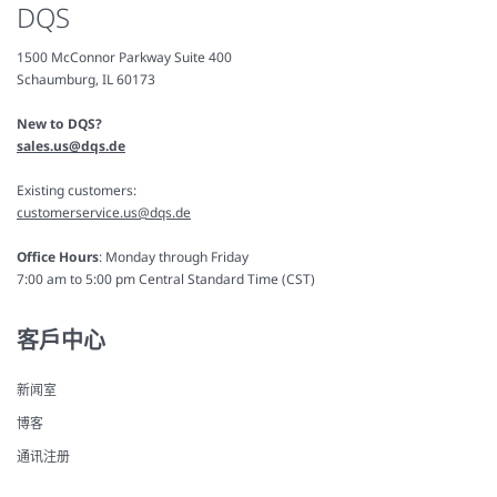
DQS
1500 McConnor Parkway Suite 400
Schaumburg, IL 60173
New to DQS?
sales.us@dqs.de
Existing customers:
customerservice.us@dqs.de
Office Hours
: Monday through Friday
7:00 am to 5:00 pm Central Standard Time (CST)
客戶中心
新闻室
博客
通讯注册