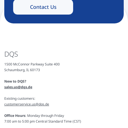
Contact Us
DQS
1500 McConnor Parkway Suite 400
Schaumburg, IL 60173
New to DQS?
sales.us@dqs.de
Existing customers:
customerservice.us@dqs.de
Office Hours
: Monday through Friday
7:00 am to 5:00 pm Central Standard Time (CST)