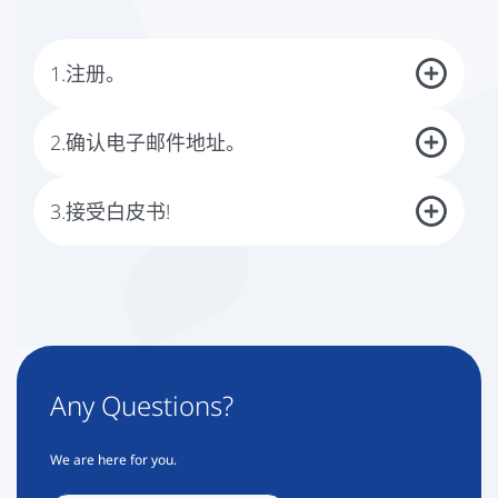
1.注册。
首先你需要注册。请使用本页面上的表格。
2.确认电子邮件地址。
注册后，你会收到我们的电子邮件，要求你确认你的电子邮件地
址。
3.接受白皮书!
请注意：
未经确认，我们无法向您发送白皮书。
确认您的电子邮件地址后，我们将向您发送白皮书。
Any Questions?
We are here for you.