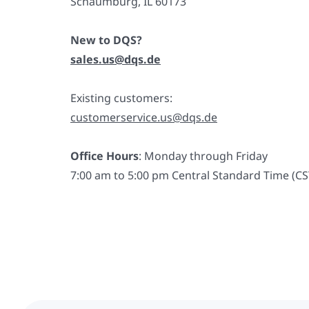
Schaumburg, IL 60173
New to DQS?
sales.us@dqs.de
Existing customers:
customerservice.us@dqs.de
Office Hours
: Monday through Friday
7:00 am to 5:00 pm Central Standard Time (CS