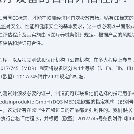
须带有CE标志，才能在欧洲经济区首次投放市场。贴有CE标志
45
对安全、性能和健康安全的基本要求，这一点必须以书面形
性评估程序及其实施由《医疗器械条例》规定。根据产品的风险
下评估和验证符合性。
程序，以及独立测试和认证机构（公告机构）在多大程度上参与
17/745（MDR）规定将设备区分为4个等级（I、IIa、IIb、I
盟）2017/745附件VIII中规定的标准。
的测试并颁发必要的证书。制造商可以联系他们选择的指定用于
dizinprodukte GmbH (DQS MED)是欧盟的指定机构（识
估，这对所有在欧盟生产和进口的产品都是强制性的。我们根据
部分执行合格评估程序，并根据（欧盟）2017/745号条例附件II和I