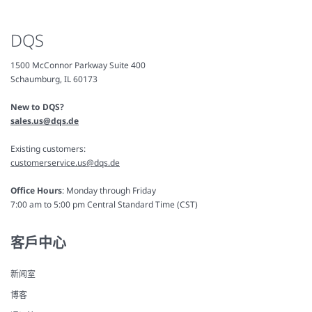
DQS
1500 McConnor Parkway Suite 400
Schaumburg, IL 60173
New to DQS?
sales.us@dqs.de
Existing customers:
customerservice.us@dqs.de
Office Hours
: Monday through Friday
7:00 am to 5:00 pm Central Standard Time (CST)
客戶中心
新闻室
博客