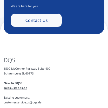
We are here for you.
Contact Us
DQS
1500 McConnor Parkway Suite 400
Schaumburg, IL 60173
New to DQS?
sales.us@dqs.de
Existing customers:
customerservice.us@dqs.de