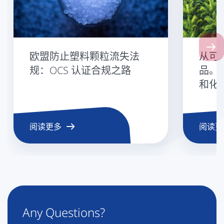
Next
欧盟防止塑料颗粒流失法
从可
规：OCS 认证合规之路
品。
和化学
阅读更多
阅读更
Any Questions?