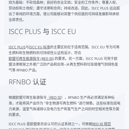
则为基础：不砍伐森林；良好的农业实践；安全的工作条件；尊重人权、
劳动权和土地权；遵守法律和合同；持续改进。因此，ISCC PLUS 远远超
出了单纯的环境方面，使公司能够对其整个供应链的可持续发展影响承担
全部责任。
ISCC PLUS 与 ISCC EU
ISCC PLUS
与
ISCC EU 标准
的主要区别在于适用范围。ISCC EU 专为可再
生燃料和生物燃料的可持续性认证而设计，符合
欧盟可再生能源指令 (RED III)
的要求。另一方面，ISCC PLUS 可用于欧
盟法律框架之外更广泛的产品和应用--从再生塑料和垃圾填埋气到绿色氢
气等 RFNBO 产品。
RFNBO 认证
根据欧盟可再生能源指令
（RED III
），RFNBO 生产商必须满足各种标
准，才能将其产品作为 "非生物源可再生燃料 "进行销售。这些标准包括电
力来源、温室气体减排以及电力生产和氢气生产之间的时空相关性等方面
的要求。
ISCC PLUS 是欧盟委员会认可的认证系统之一，可根据
RED III 规范