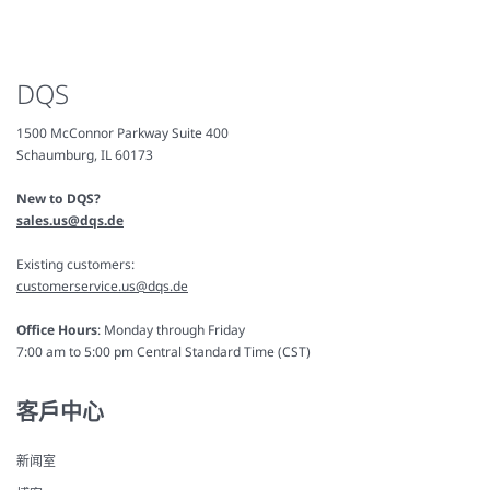
DQS
1500 McConnor Parkway Suite 400
Schaumburg, IL 60173
New to DQS?
sales.us@dqs.de
Existing customers:
customerservice.us@dqs.de
Office Hours
: Monday through Friday
7:00 am to 5:00 pm Central Standard Time (CST)
客戶中心
新闻室