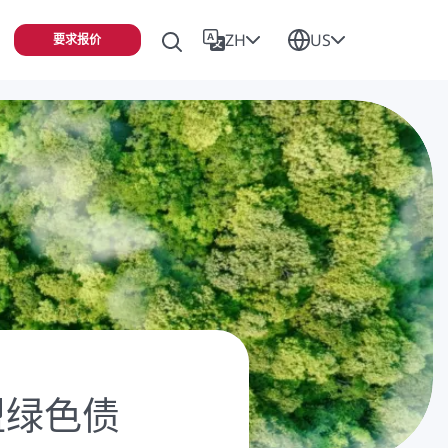
ZH
US
要求报价
盟绿色债