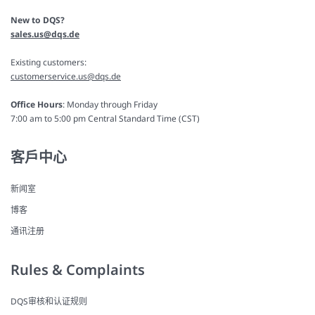
New to DQS?
sales.us@dqs.de
Existing customers:
customerservice.us@dqs.de
Office Hours
: Monday through Friday
7:00 am to 5:00 pm Central Standard Time (CST)
客戶中心
新闻室
博客
通讯注册
Rules & Complaints
DQS审核和认证规则