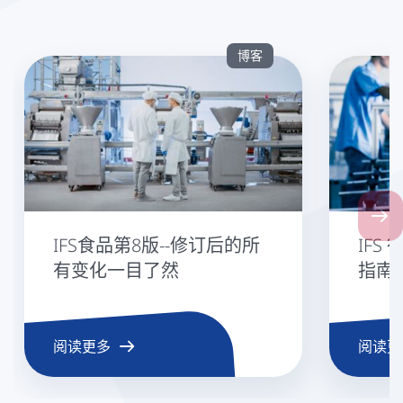
博客
Next
IFS食品第8版--修订后的所
IFS
有变化一目了然
指南
阅读更多
阅读更