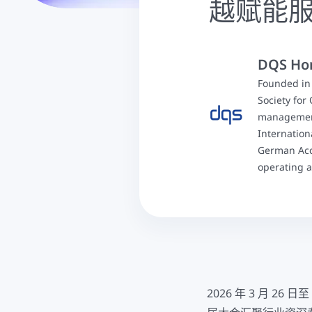
越赋能服
DQS Ho
Founded in 
Society for
management
Internation
German Accr
operating a
2026 年 3 月 26