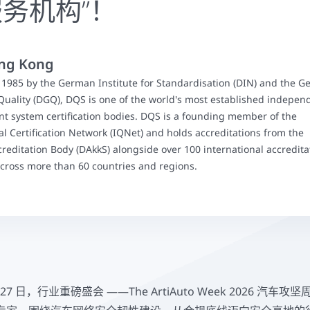
务机构”！
ng Kong
1985 by the German Institute for Standardisation (DIN) and the 
 Quality (DGQ), DQS is one of the world's most established indepen
 system certification bodies. DQS is a founding member of the
al Certification Network (IQNet) and holds accreditations from the
editation Body (DAkkS) alongside over 100 international accredita
cross more than 60 countries and regions.
 日至 27 日，行业重磅盛会 ——The ArtiAuto Week 2026 