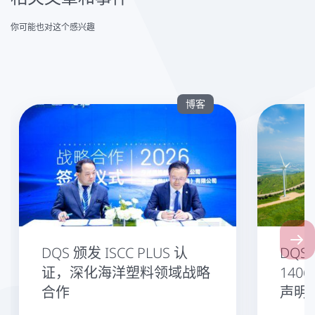
你可能也对这个感兴趣
博客
Next
DQS 颁发 ISCC PLUS 认
DQS
证，深化海洋塑料领域战略
1406
合作
声明