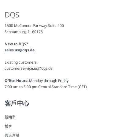
DQS
1500 McConnor Parkway Suite 400
Schaumburg, IL 60173
New to DQS?
sales.us@dqs.de
Existing customers:
customerservice.us@dqs.de
Office Hours
: Monday through Friday
7:00 am to 5:00 pm Central Standard Time (CST)
客戶中心
新闻室
博客
通讯注册