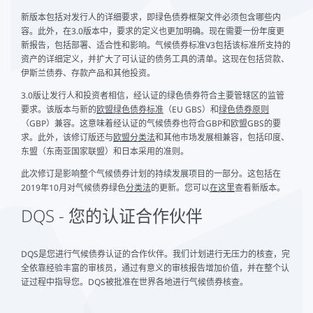
新版本包括对发行人的详细要求，即绿色债券框架文件必须包含哪些内
容。此外，在3.0版本中，要求的定义也更加明确。现在需要一份年度更
新报告，包括部署、适合性和影响。气候债券标准V3包括该标准所支持的
资产的详细定义，并扩大了可认证的债务工具的清单。这现在包括贷款、
伊斯兰债券、存款产品和其他投资。
3.0版让发行人和投资者相信，经认证的绿色债券符合主要管辖区的监管
要求。该版本与新的
欧盟绿色债券标准
（EU GBS）和
绿色债券原则
（GBP）兼容。这意味着经认证的气候债券也符合GBP和欧盟GBS的要
求。此外，该修订版还与
欧盟分类法
和其他市场发展相兼容，包括印度、
东盟（东南亚国家联盟）和日本采用的准则。
此次修订是影响整个气候债券计划的持续发展项目的一部分。这包括在
2019年10月对气候债券绿色
分类法
的更新。您可以
在这里
查看新版本。
DQS - 您的认证合作伙伴
DQS是您进行气候债券认证的合作伙伴。我们计划进行无压力的核查，完
全依靠经验丰富的审核员，通过有意义的审核报告增加价值，并在整个认
证过程中指导您。DQS被批准在世界各地进行气候债券核查。