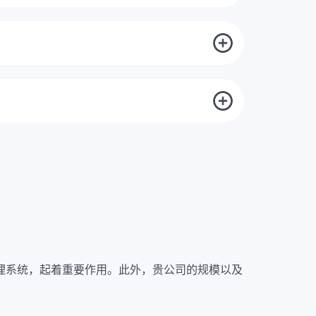
系统是否准备好进行认证或与台湾的标准兼容。在下
果将在末次会议上报告，并根据需要商定行动计
果所有的要求都得到满足，您将收到一份特别的审
台湾监管当局的所有要求。
。证书有效期为三年，但在到期前会进行重新认
的管理系统，起着重要作用。此外，贵公司的规模以及