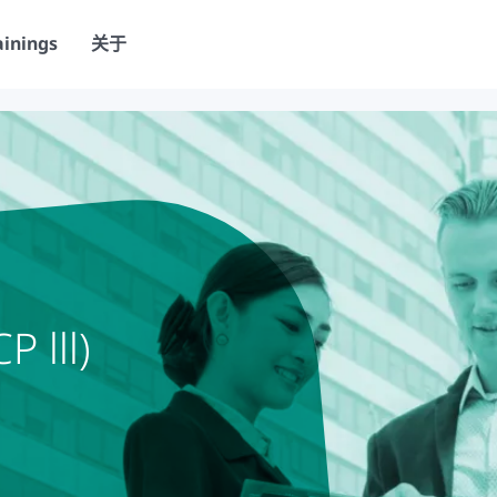
ainings
关于
lll)