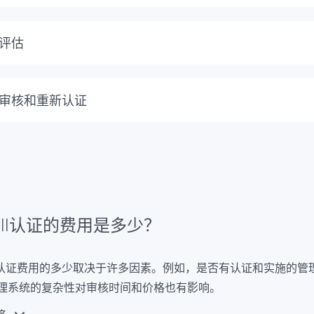
P III的认证审核从分析和评估您的系统开始，并确定您的管理
，您的现场DQS审核员将使用标准评估管理流程的有效性。结
评估
结束后，结果将由DQS MED的独立认证委员会进行评估。如
告、ISO 13485证书和一封附函，确认您的质量管理体系符合
审核和重新认证
年或每年，对体系的关键部分进行现场重新审核，以进一步改进
以确保持续符合要求。
 lll认证的费用是多少？
 lll认证费用的多少取决于许多因素。例如，是否有认证和实施
理系统的复杂性对审核时间和价格也有影响。