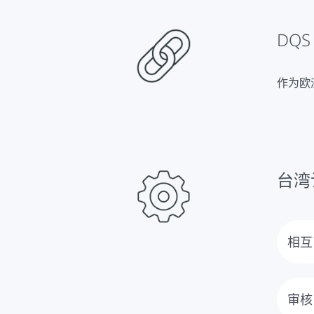
DQS
作为欧
台湾
相互
在第
的单
审核