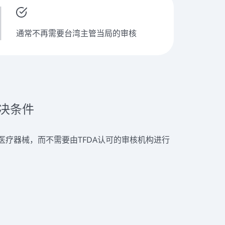
通常不再需要台湾主管当局的审核
先决条件
售医疗器械，而不需要由TFDA认可的审核机构进行
促进欧盟医疗器械制造商进入台湾市场。根据
报告、ISO13485证书和附信，简化了我们欧洲客户