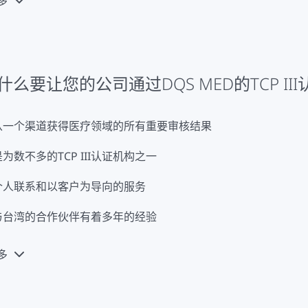
多
些原因，根据TCP lll的认证费用不能一次性给出。然而，我
什么要让您的公司通过DQS MED的TCP II
从一个渠道获得医疗领域的所有重要审核结果
是为数不多的TCP III认证机构之一
个人联系和以客户为导向的服务
与台湾的合作伙伴有着多年的经验
多
与台湾合作伙伴有多年的合作经验