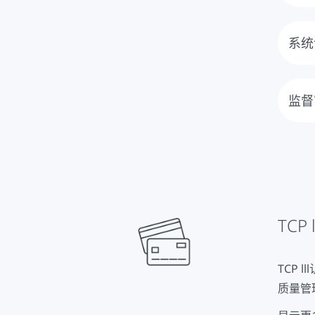
TC
一步
系统
划。
审核
核报
监督
每半
证，
TCP
TCP
质量管