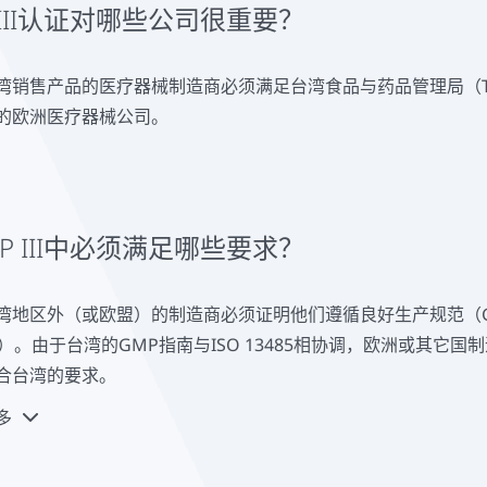
P III认证对哪些公司很重要？
湾销售产品的医疗器械制造商必须满足台湾食品与药品管理局（TFD
的欧洲医疗器械公司。
CP III中必须满足哪些要求？
湾地区外（或欧盟）的制造商必须证明他们遵循良好生产规范（
D）。由于台湾的GMP指南与ISO 13485相协调，欧洲或其它
合台湾的要求。
多
监管部门根据1类、2类、3类风险对医疗设备进行分类。这是以美
类医疗器械必须首先在其本国市场获得批准，然后才能在台湾获