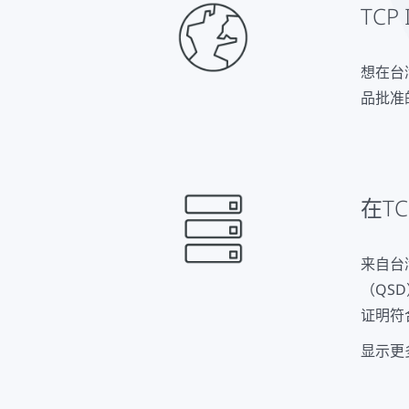
TC
想在台
品批准
在T
来自台
（QS
证明符
显示更
台湾的
和第3