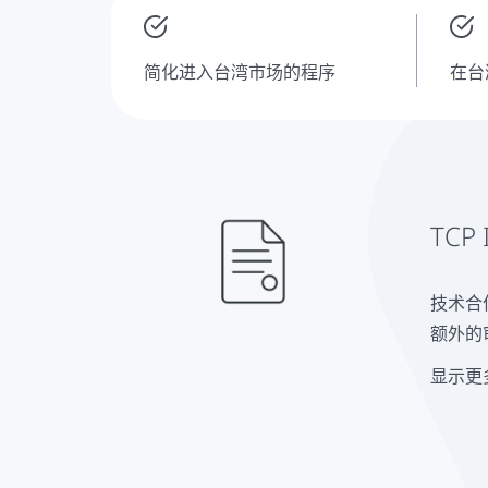
简化进入台湾市场的程序
在台
TC
技术合
额外的
显示更
DQS
ISO
在台湾