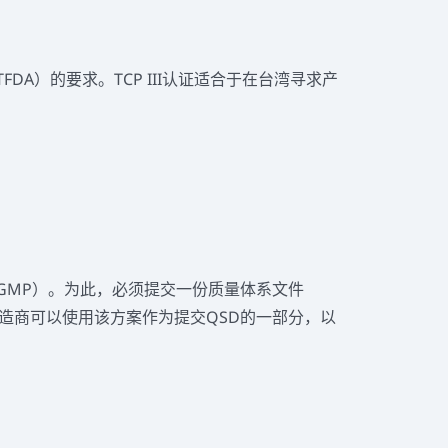
A）的要求。TCP III认证适合于在台湾寻求产
GMP）。为此，必须提交一份质量体系文件
国制造商可以使用该方案作为提交QSD的一部分，以
国FDA制定的方案为基础的分类。因此，第2类
得批准。