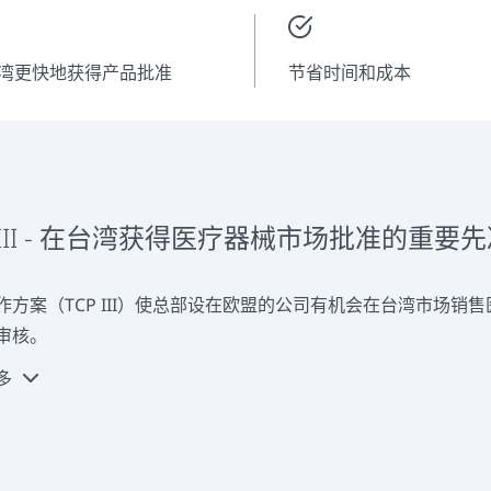
湾更快地获得产品批准
节省时间和成本
P III - 在台湾获得医疗器械市场批准的重要
作方案（TCP III）使总部设在欧盟的公司有机会在台湾市场销
审核。
多
 MED是欧洲少数能够提供TCP III认证的公告机构之一，从而
13485认证的质量管理体系的证明，由DQS MED撰写的特别审核
的产品审批，因为不再需要TFDA认可的审核机构的审核。