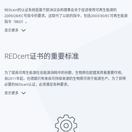
REDcert DE：该标准适用于主要活跃在德国市场的产品和公司。
REDcert的认证系统是基于欧洲议会和理事会关于促进使用可再生能源的
REDcert欧盟。该认证的内容与DE版相同，但在欧盟范围内有效。
2009/28/EC号指令的要求。这取代了以前的指令，包括2003/30/EC可再生能源
指令（RED）。
REDcert²。这是对饲料和食品的延伸。该证书也在整个欧盟范围内有
效。
显示更多
所有REDcert欧盟证书都符合适用的欧盟指令并执行其要求。
REDcert证书的重要标准
为了提高可再生能源在总能源消耗中的份额，生物质在欧盟发挥着重要作用。
自2011年起，在德国只有来自可持续来源的生物质可用于能源生产。为了获得
必要的REDcert认证，必须满足各种要求。
显示更多
从农民到供应商，必须满足17个附加标准才能获得认证。这些标准包括
可持续农场发展的证据
可持续的农场管理
农场的多样化和专业化