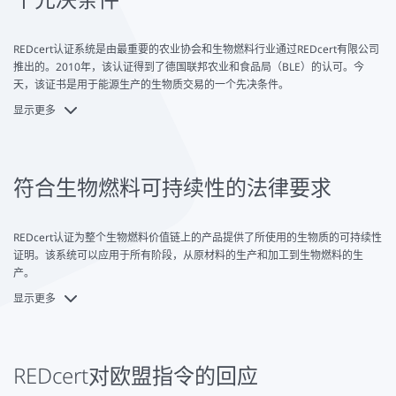
REDcert认证系统是由最重要的农业协会和生物燃料行业通过REDcert有限公司
推出的。2010年，该认证得到了德国联邦农业和食品局（BLE）的认可。今
天，该证书是用于能源生产的生物质交易的一个先决条件。
显示更多
REDcert标准符合德国生物质可持续性条例BioSt-NachV和Biokraft-NachV。该
标准在德国被BLE认可后，于2012年在欧盟被批准。所谓的 "可再生能源指
令"（RED I）只在欧盟和德国境内有效。作为交换，该认证可以被生物质或生
物燃料价值链上的所有参与者使用。
符合生物燃料可持续性的法律要求
REDcert认证为整个生物燃料价值链上的产品提供了所使用的生物质的可持续性
证明。该系统可以应用于所有阶段，从原材料的生产和加工到生物燃料的生
产。
显示更多
REDcert认证在2015年得到了扩展。从那时起，有了REDcert²标准。这个系统
是为非监管市场的可持续生物质而设计的。对于公司来说，这意味着，如果不
是燃料或可燃物，也是食品或动物饲料，他们也可以将其生物质认证为可持续
的。
REDcert对欧盟指令的回应
因此，REDcert认证总共有三个等级。