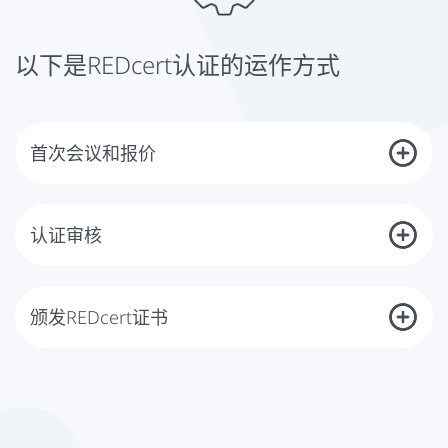
实施培训和继续教育
避免土壤压实
以下是REDcert认证的运作方式
合理用水的证据
这些和其他标准都包括在REDcert认证的审核中。DQS不仅可以对您的公司进行
认证，还可以指导您完成获得证书前的所有步骤。
首次会议和报价
第一步，我们通过个人会议或电子邮件讨论您的公司、管理系统和活动领
域。由于审计的时间取决于贵公司的规模和复杂性，我们需要您提供一些
信息，如员工的数量。在此基础上，您将迅速收到一份详细和透明的报
认证审核
价，并根据您的个人需求进行调整。
一旦你的公司准备好了，我们会和你一起确定一个审计日期，并选择在你
的行业中具有必要能力和经验的认可的审计员。在认证审核期间，我们的
审核员会评估，除其他事项外，您的管理系统是否符合标准的要求，并确
颁发REDcert证书
定改进的潜力。在最后的讨论中，您将收到DQS审核员对结果的详细介
绍，包括对贵公司的改进潜力的描述。如有必要，将商定行动计划。
如果您已经满足了审核中的所有要求，您将收到有效期为12个月的
REDcert证书。