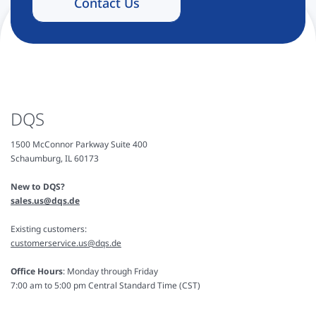
Contact Us
DQS
1500 McConnor Parkway Suite 400
Schaumburg, IL 60173
New to DQS?
sales.us@dqs.de
Existing customers:
customerservice.us@dqs.de
Office Hours
: Monday through Friday
7:00 am to 5:00 pm Central Standard Time (CST)