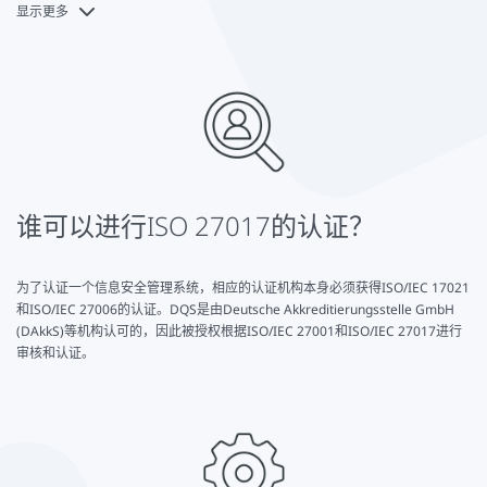
显示更多
ISO 27017:2015通过分析网格和有针对性的信息交流，规范了云客户和云服务
18 遵守规定
提供商之间的关系，使其更容易管理商业关系。
附录A 云服务的扩展措施集。
附件B 云计算背景下的信息安全风险参考文献
ISO/IEC 27017可以从
ISO网站上
获得。
谁可以进行ISO 27017的认证？
为了认证一个信息安全管理系统，相应的认证机构本身必须获得ISO/IEC 17021
和ISO/IEC 27006的认证。DQS是由Deutsche Akkreditierungsstelle GmbH
(DAkkS)等机构认可的，因此被授权根据ISO/IEC 27001和ISO/IEC 27017进行
审核和认证。