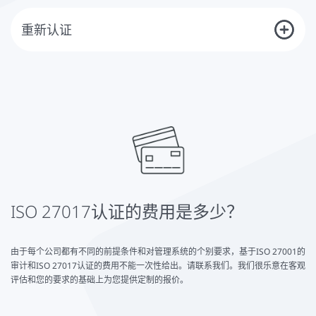
督审计。通过这种方式，您的信息安全管理系统和您的业务流程的持续改
进得到了有力的配合。
重新认证
合格证书的有效期最长为三年。重新认证在到期前适时进行，以确保持续
符合IT安全目录的适用标准要求。一旦符合要求，将颁发新的合格证书。
ISO 27017认证的费用是多少？
由于每个公司都有不同的前提条件和对管理系统的个别要求，基于ISO 27001的
审计和ISO 27017认证的费用不能一次性给出。请联系我们。我们很乐意在客观
评估和您的要求的基础上为您提供定制的报价。