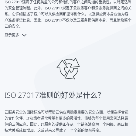
ISO 27017强调了任何类型的公司和他们的客户之间沟通的重要性，以制定适当
4 云计算领域特有的概念
的安全管理流程。此外，ISO 27017规定了云服务客户和云服务提供商之间的关
系。它详细描述了客户可以从供应商那里得到什么，以及供应商本身应该为客
5 信息安全指南
户准备哪些信息。因此，ISO 27017不仅涉及云服务提供商本身，而且涉及整个
6 信息安全的组织
云的安全。
显示更多
7 人员安全
如果满足了该标准的要求，供应商和客户就可以认为，与信息安全有关的所有
重要点也都考虑到了各自的服务。
8 资产管理
9 访问控制
10 密码学
11 物理和环境安全
12 操作安全
ISO 27017准则的好处是什么？
13 通信安全
14 系统的获取、开发和维护
云服务安全的国际标准可以帮助云供应商确定重要的安全方面，以便选择合适
15 供应商关系
的合作伙伴。IT决策者通常希望有更多的灵活性，能够为每个使用案例选择最
16 信息安全事件的处理
佳的云供应商。因此，IT服务的提供正在从一个链条演变为一个网络。商业和
技术关系成倍增加，这反过来又导致了一个全新的复杂程度。
17 业务连续性管理的信息安全方面