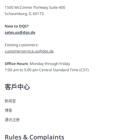
1500 McConnor Parkway Suite 400
Schaumburg, IL 60173
New to DQS?
sales.us@dqs.de
Existing customers:
customerservice.us@dqs.de
Office Hours
: Monday through Friday
7:00 am to 5:00 pm Central Standard Time (CST)
客戶中心
新闻室
博客
通讯注册
Rules & Complaints