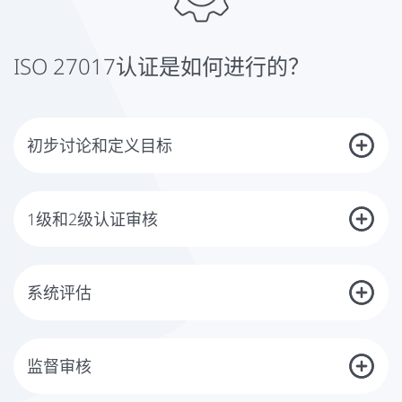
ISO 27017认证是如何进行的？
初步讨论和定义目标
贵公司将在国际标准ISO/IEC 27001的基础上，在实施ISO/IEC
27017:2015的过程中对信息安全管理系统进行认证。一旦所有的标准要
求得到实施，你就可以让你的管理系统得到认证。您将在DQS经历一个多
1级和2级认证审核
阶段的认证过程。
认证审计从系统分析（审计阶段1）和评估您的文件、目标、管理评估结
在第一步，您将与我们讨论您的公司、您目前的信息安全以及ISO 27017
果、审查范围和内部审计开始。在这个过程中，我们确定你的管理体系是
认证的目标。在这些讨论的基础上，您将收到一份针对贵公司需求的个人
否充分发展并准备好进行认证。
报价。
系统评估
在下一步（体系审核第二阶段），您的现场审核员评估所有管理过程的有
认证审核结束后，由DQS的独立认证机构对结果进行评估。您会收到一份
效性以及您是否满足所有的要求。结果将在最后一次会议上提出，如有必
记录审核结果的审核报告。如果所有的标准要求都得到满足，您将收到相
要，将商定具体措施的计划。
应的合格证书。符合性证书的有效期与基础ISO 27001证书的有效期直接
监督审核
挂钩。
为了确保贵公司在审计后继续满足所有重要的要求，我们每年都会进行监