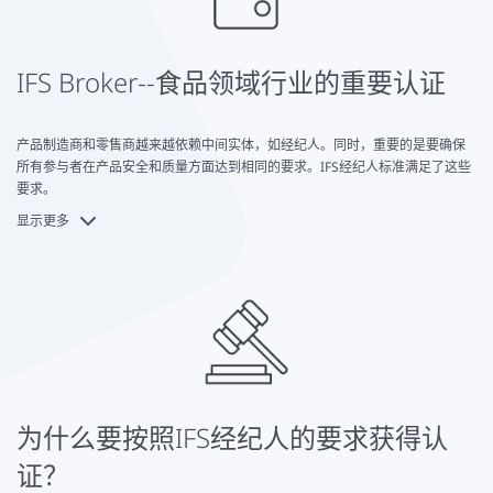
IFS Broker--食品领域行业的重要认证
产品制造商和零售商越来越依赖中间实体，如经纪人。同时，重要的是要确保
所有参与者在产品安全和质量方面达到相同的要求。IFS经纪人标准满足了这些
要求。
显示更多
基于IFS食品标准，IFS经纪人是专门为经纪人、代理商和进口商设计的。通过该
认证，中间商和进口商确保产品在从制造商到买方的途中保持质量和安全。作
为IFS经纪人认证审核的一部分，将分析在供应过程中是否满足法律和合同要求
等。
如果经纪人或进口商也处理货物的独立存储或运输，则这些部分的业务也需要
IFS物流认证。
为什么要按照IFS经纪人的要求获得认
证？