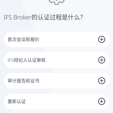
IFS Broker的认证过程是什么？
首次会议和报价
在第一步中，您将与我们讨论您的公司、您的管理系统和认证的目标。在
此基础上，您将迅速收到一份详细和透明的报价，并根据您的个人需求进
行定制。
IFS经纪人认证审核
一旦您的公司准备就绪，我们将与您一起确定审计日期，并选择具有您所
在行业所需能力和经验的经批准的审计人员。在认证审核期间，我们的审
核员将评估，除其他事项外，您的管理系统是否符合标准的要求，并确定
审计报告和证书
改进的潜力。在最后的讨论中，您将收到DQS审核员对结果的详细介绍，
包括对贵公司的改进潜力的描述。如有必要，将就行动计划达成一致。
审核及其结果由DQS的独立认证委员会进行评估，并决定颁发IFS经纪人
自2020年9月起，审计也可以在远程进行。
证书。您将收到一份记录审核结果的审核报告。如果有任何差异，您将有
机会纠正这些差异，并在那时采取适当的行动。如果所有适用的要求得到
重新认证
满足，您将收到有效期为一年的证书。
一年后，你的证书将过期。为了确保您的证书在有效期内没有任何漏洞，
我们会提前安排您的下一次审核。