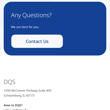
Any Questions?
We are here for you.
Contact Us
DQS
1500 McConnor Parkway Suite 400
Schaumburg, IL 60173
New to DQS?