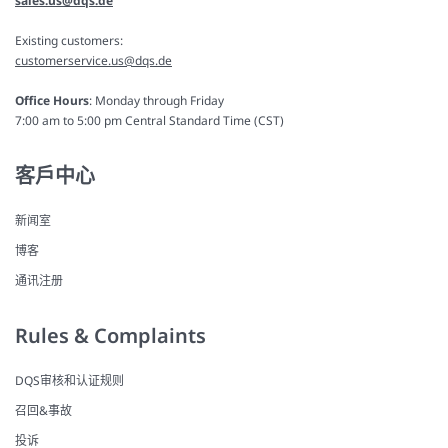
sales.us@dqs.de
Existing customers:
customerservice.us@dqs.de
Office Hours
: Monday through Friday
7:00 am to 5:00 pm Central Standard Time (CST)
客戶中心
新闻室
博客
通讯注册
Rules & Complaints
DQS审核和认证规则
召回&事故
投诉