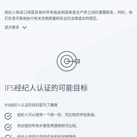
经纪人和进口商是贸易伙伴和食品制造商或生产商之间的重要联系。同时，他
们负责可靠地执行有关货物质量和安全的法律或合同规定。
显示更多
在全球化的过程中，单个供应链以及整个价值链都受到越来越复杂的法规约
束。为了简化进口商和中间商的流程，可以采用IFS经纪人标准。同时，认证确
保严格遵守贸易货物的法律和合同要求。
该证书还可以使用于中介贸易或进口的资源得到更有效的利用。这为进口商节
省了宝贵的时间。此外，可以更快选择供应商，因为每个人都可以依赖相同的
标准。
IFS经纪人证书对外部世界也有好处。例如，公司将自己作为贸易中值得信赖的
参与者，积极打击食品欺诈。由于其全球认可，IFS经纪人认证适用于世界各地
的业务和跨国界的供应链。
IFS经纪人认证的可能目标
IFS经纪人认证的目的是为了确保
经纪人可以使用一个统一的、可比较的评估系统。
供应链的所有步骤变得透明和可比较。
经纪人和供应商的成本和时间被降低。