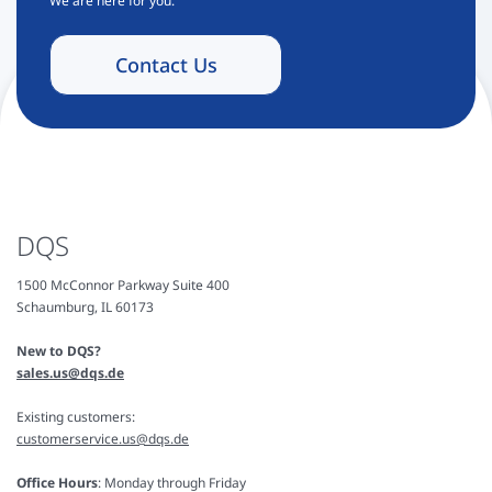
We are here for you.
Contact Us
DQS
1500 McConnor Parkway Suite 400
Schaumburg, IL 60173
New to DQS?
sales.us@dqs.de
Existing customers:
customerservice.us@dqs.de
Office Hours
: Monday through Friday