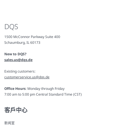
DQS
1500 McConnor Parkway Suite 400
Schaumburg, IL 60173
New to DQS?
sales.us@dqs.de
Existing customers:
customerservice.us@dqs.de
Office Hours
: Monday through Friday
7:00 am to 5:00 pm Central Standard Time (CST)
客戶中心
新闻室