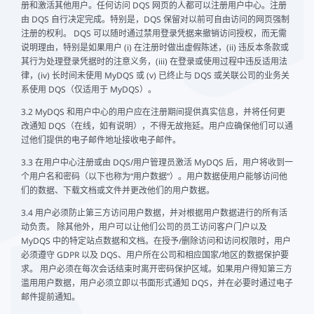
册和激活其他用户。任何访问 DQS 网页的人都可以注册用户中心。注册
由 DQS 自行决定完成。特别是，DQS 保留对以前可自由访问的网页强制
注册的权利。 DQS 可以随时通过禁用登录凭据来撤销访问授权，而无需
说明理由，特别是如果用户 (i) 在注册时做出虚假陈述，(ii) 违反本条款或
其行为处理登录凭据时的注意义务，(iii) 在登录或使用过程中违反适用法
律，(iv) 长时间未使用 MyDQS 或 (v) 已终止与 DQS 或关联公司的业务关
系使用 DQS（仅适用于 MyDQS）。
3.2 MyDQS 和用户中心的用户应在注册期间提供真实信息，并将任何更
改通知 DQS（在线，如有说明），不得无故拖延。用户应确保他们可以通
过他们提供的电子邮件地址接收电子邮件。
3.3 在用户中心注册或由 DQS/用户管理员激活 MyDQS 后，用户将收到一
个用户名和密码（以下也称为“用户数据”）。用户数据使用户能够访问他
们的数据、下载文档或文件并更改他们的用户数据。
3.4 用户必须防止第三方访问用户数据，并对根据用户数据进行的所有活
动负责。 除其他外，用户可以让他们公司的员工访问客户门户以及
MyDQS 中的特定站点数据和文档。在授予/删除访问和访问权限时，用户
必须遵守 GDPR 以及 DQS、用户所在公司和相应国家/地区的数据保护要
求。 用户必须在每次会话结束时离开密码保护区域。如果用户得知第三方
滥用用户数据，用户必须立即以书面形式通知 DQS，并在必要时通过电子
邮件提前通知。