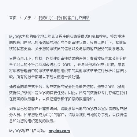
首页
关于
我的DQS - 我们的客户门户网站
MyDQS为您的每个地点的认证程序的状态提供透明度和控制。报告模块
向授权用户显示您所选择的地点的个别审核状态，只需点击几下。接收审
核的状态更新、关于您的审核员的信息以及与您的客户服务的联系选项。
只需点击几下，您就可以创建对审核结果的评估：查看按标准章节细分的
各个地点的不符合项和改进机会（OFI），并与其他地点进行比较。或者
将审核管理器中的审核结果与您组织中的其他审核结果进行分析和基准比
较。所有的报告都可以下载以便进一步处理。
通过新的响应式平台，客户数据的安全性是最先进的。遵守GDPR（通用
数据保护条例）是DQS的首要任务。因此，所有的数据都专门存储在我们
在德国的服务器上，以保证遵守和保护您的数据隐私。
如果您已经是客户并需要访问，请联系您当地的DQS办公室负责的客户服
务人员。如果您想成为DQS的客户，请联系我们当地的办事处，以获得信
息和为您的组织定制的服务。
MyDQS客户门户网站。
mydqs.com